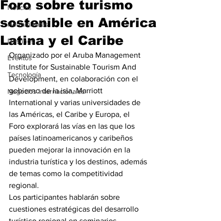
Foro sobre turismo
Noticias
sostenible en América
Herramientas
Latina y el Caribe
Destinos
Organizado por el Aruba Management 
Eventos
Institute for Sustainable Tourism And 
Tecnología
Development, en colaboración con el 
gobierno de la isla, Marriott 
Negocios Internacionales
International y varias universidades de 
las Américas, el Caribe y Europa, el 
Foro explorará las vías en las que los 
países latinoamericanos y caribeños 
pueden mejorar la innovación en la 
industria turística y los destinos, además 
de temas como la competitividad 
regional.
Los participantes hablarán sobre 
cuestiones estratégicas del desarrollo 
turístico regional en seminarios 