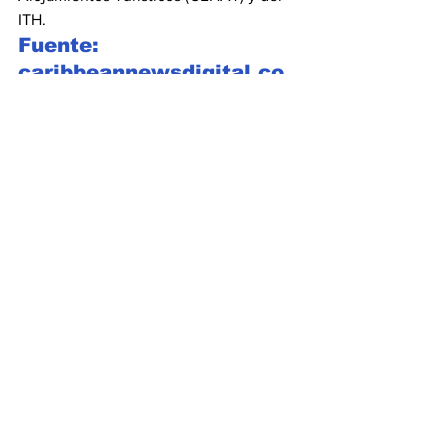
ITH.
Fuente: 
caribbeannewsdigital.co
m
Ver todo
Entradas recientes