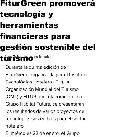
FiturGreen promoverá
Noticias
tecnología y
Herramientas
herramientas
Destinos
financieras para
Eventos
gestión sostenible del
Tecnología
turismo
Negocios Internacionales
Durante la quinta edición de 
FiturGreen, organizada por el Instituto 
Tecnológico Hotelero (ITH), la 
Organización Mundial del Turismo 
(OMT) y FITUR, en colaboración con 
Grupo Habitat Futura, se presentarán 
los resultados de varios proyectos de 
tecnologías sostenibles para el sector 
hotelero.
El miércoles 22 de enero, el Grupo 