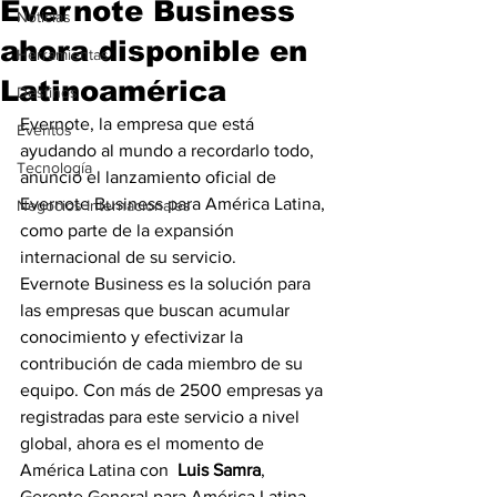
Evernote Business
Noticias
ahora disponible en
Herramientas
Latinoamérica
Destinos
Evernote, la empresa que está 
Eventos
ayudando al mundo a recordarlo todo, 
Tecnología
anunció el lanzamiento oficial de 
Evernote Business para América Latina, 
Negocios Internacionales
como parte de la expansión 
internacional de su servicio.
Evernote Business es la solución para 
las empresas que buscan acumular 
conocimiento y efectivizar la 
contribución de cada miembro de su 
equipo. Con más de 2500 empresas ya 
registradas para este servicio a nivel 
global, ahora es el momento de 
América Latina con  
Luis Samra
, 
Gerente General para América Latina 