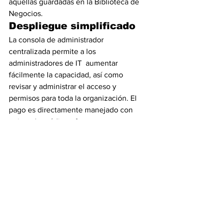
aquellas guardadas en la Biblioteca de 
Negocios.
Despliegue simplificado
La consola de administrador 
centralizada permite a los 
administradores de IT  aumentar 
fácilmente la capacidad, así como 
revisar y administrar el acceso y 
permisos para toda la organización. El 
pago es directamente manejado con 
tarjeta de crédito o factura.
Alta capacidad de 
almacenamiento mensual
Los usuarios de Evernote Business 
pueden crear hasta 2GB de nuevo 
contenido por mes en sus libretas 
personales, lo cual duplica a lo 
permitido en las cuentas Premium de 
Evernote. La empresa recibe 2GB 