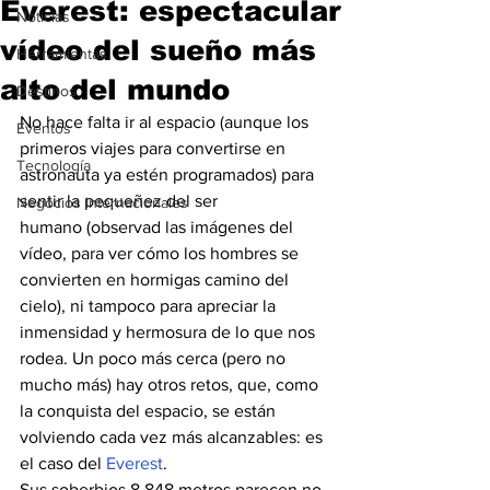
Everest: espectacular
Noticias
vídeo del sueño más
Herramientas
alto del mundo
Destinos
No hace falta ir al espacio (aunque los 
Eventos
primeros viajes para convertirse en 
Tecnología
astronauta ya estén programados) para 
sentir la pequeñez del ser 
Negocios Internacionales
humano (observad las imágenes del 
vídeo, para ver cómo los hombres se 
convierten en hormigas camino del 
cielo), ni tampoco para apreciar la 
inmensidad y hermosura de lo que nos 
rodea. Un poco más cerca (pero no 
mucho más) hay otros retos, que, como 
la conquista del espacio, se están 
volviendo cada vez más alcanzables: es 
el caso del
 Everest
.
Sus soberbios 8.848 metros parecen no 