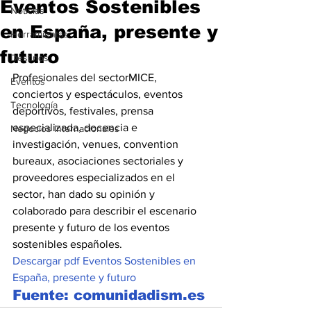
Eventos Sostenibles
Noticias
en España, presente y
Herramientas
futuro
Destinos
Profesionales del sectorMICE, 
Eventos
conciertos y espectáculos, eventos 
Tecnología
deportivos, festivales, prensa 
especializada, docencia e 
Negocios Internacionales
investigación, venues, convention 
bureaux, asociaciones sectoriales y 
proveedores especializados en el 
sector, han dado su opinión y 
colaborado para describir el escenario 
presente y futuro de los eventos 
sostenibles españoles.
Descargar pdf Eventos Sostenibles en 
España, presente y futuro
Fuente: comunidadism.es