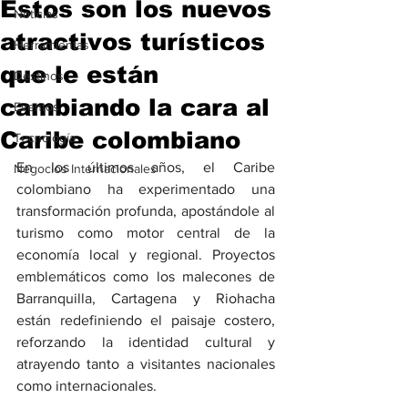
Estos son los nuevos
Noticias
atractivos turísticos
Herramientas
que le están
Destinos
cambiando la cara al
Eventos
Caribe colombiano
Tecnología
En los últimos años, el Caribe 
Negocios Internacionales
colombiano ha experimentado una 
transformación profunda, apostándole al 
turismo como motor central de la 
economía local y regional. Proyectos 
emblemáticos como los malecones de 
Barranquilla, Cartagena y Riohacha 
están redefiniendo el paisaje costero, 
reforzando la identidad cultural y 
atrayendo tanto a visitantes nacionales 
como internacionales.