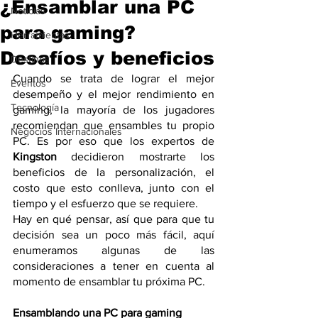
¿Ensamblar una PC
Noticias
para gaming?
Herramientas
Desafíos y beneficios
Destinos
Cuando se trata de lograr el mejor 
Eventos
desempeño y el mejor rendimiento en 
Tecnología
gaming, la mayoría de los jugadores 
recomiendan que ensambles tu propio 
Negocios Internacionales
PC. Es por eso que los expertos de 
Kingston
 decidieron mostrarte los 
beneficios de la personalización, el 
costo que esto conlleva, junto con el 
tiempo y el esfuerzo que se requiere. 
Hay en qué pensar, así que para que tu 
decisión sea un poco más fácil, aquí 
enumeramos algunas de las 
consideraciones a tener en cuenta al 
momento de ensamblar tu próxima PC.
Ensamblando una PC para gaming