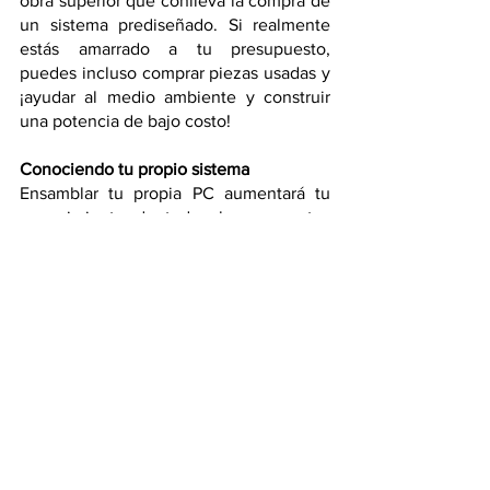
obra superior que conlleva la compra de 
un sistema prediseñado. Si realmente 
estás amarrado a tu presupuesto, 
puedes incluso comprar piezas usadas y 
¡ayudar al medio ambiente y construir 
una potencia de bajo costo!
Conociendo tu propio sistema 
Ensamblar tu propia PC aumentará tu 
conocimiento de todos los conceptos 
básicos del hardware de la 
computadora, lo que significa que 
conocerás el sistema a la perfección, por 
lo tanto, si algo sale mal, no será 
necesario que levantes el teléfono para 
llamar al soporte técnico, ya que puedes 
identificar el problema tú mismo. Tener 
ese conocimiento sobre tu propio 
sistema, resultará invaluable si un 
componente deja de funcionar o si 
deseas actualizar el sistema.