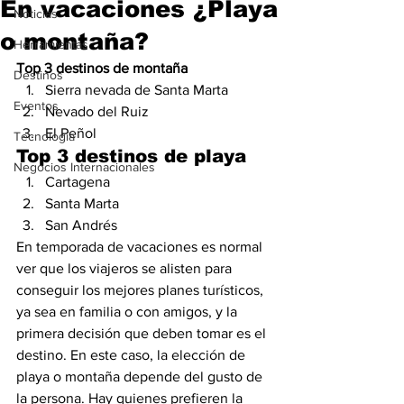
En vacaciones ¿Playa
Noticias
o montaña?
Herramientas
Top 3 destinos de montaña
Destinos
Sierra nevada de Santa Marta
Eventos
Nevado del Ruiz
El Peñol
Tecnología
Top 3 destinos de playa
Negocios Internacionales
Cartagena
Santa Marta 
San Andrés
En temporada de vacaciones es normal 
ver que los viajeros se alisten para 
conseguir los mejores planes turísticos, 
ya sea en familia o con amigos, y la 
primera decisión que deben tomar es el 
destino. En este caso, la elección de 
playa o montaña depende del gusto de 
la persona. Hay quienes prefieren la 