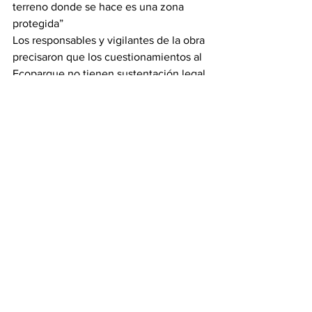
terreno donde se hace es una zona 
protegida”
Los responsables y vigilantes de la obra 
precisaron que los cuestionamientos al 
Ecoparque no tienen sustentación legal 
pues el proyecto cuenta con los 
permisos que exige la ley.
Basados en un documento donde la 
Procuraduría Delegada para Asuntos 
Ambientales no halló ninguna 
irregularidad en las licencias y 
ejecución, quienes están al frente de la 
obra refutaron a sus contradictores.
Fuente: eltiempo.com