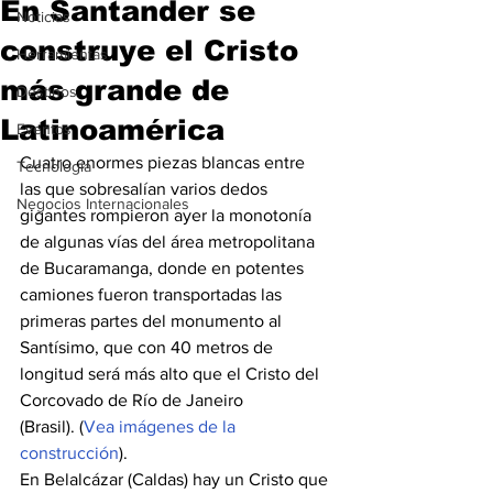
En Santander se
Noticias
construye el Cristo
Herramientas
más grande de
Destinos
Latinoamérica
Eventos
Cuatro enormes piezas blancas entre 
Tecnología
las que sobresalían varios dedos 
Negocios Internacionales
gigantes rompieron ayer la monotonía 
de algunas vías del área metropolitana 
de Bucaramanga, donde en potentes 
camiones fueron transportadas las 
primeras partes del monumento al 
Santísimo, que con 40 metros de 
longitud será más alto que el Cristo del 
Corcovado de Río de Janeiro 
(Brasil). (
Vea imágenes de la 
construcción
).
En Belalcázar (Caldas) hay un Cristo que 