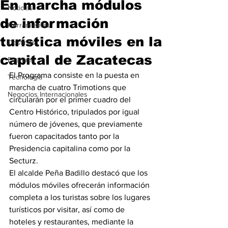
En marcha módulos
Noticias
de información
Herramientas
turística móviles en la
Destinos
capital de Zacatecas
Eventos
El Programa consiste en la puesta en 
Tecnología
marcha de cuatro Trimotions que 
Negocios Internacionales
circularán por el primer cuadro del 
Centro Histórico, tripulados por igual 
número de jóvenes, que previamente 
fueron capacitados tanto por la 
Presidencia capitalina como por la 
Secturz.
El alcalde Peña Badillo destacó que los 
módulos móviles ofrecerán información 
completa a los turistas sobre los lugares 
turísticos por visitar, así como de 
hoteles y restaurantes, mediante la 