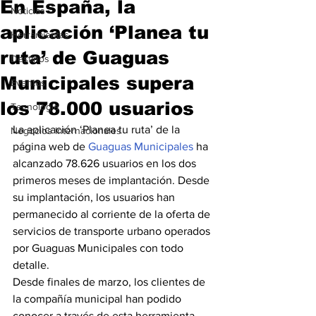
En España, la
Noticias
aplicación ‘Planea tu
Herramientas
ruta’ de Guaguas
Destinos
Municipales supera
Eventos
los 78.000 usuarios
Tecnología
La aplicación ‘Planea tu ruta’ de la 
Negocios Internacionales
página web de 
Guaguas Municipales
 ha 
alcanzado 78.626 usuarios en los dos 
primeros meses de implantación. Desde 
su implantación, los usuarios han 
permanecido al corriente de la oferta de 
servicios de transporte urbano operados 
por Guaguas Municipales con todo 
detalle.
Desde finales de marzo, los clientes de 
la compañía municipal han podido 
conocer a través de esta herramienta 