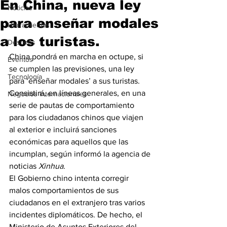
En China, nueva ley
Noticias
para enseñar modales
Herramientas
a los turistas.
Destinos
China pondrá en marcha en octupe, si 
Eventos
se cumplen las previsiones, una ley 
Tecnología
para ‘enseñar modales’ a sus turistas. 
Consistirá, en líneas generales, en una 
Negocios Internacionales
serie de pautas de comportamiento 
para los ciudadanos chinos que viajen 
al exterior e incluirá sanciones 
económicas para aquellos que las 
incumplan, según informó la agencia de 
noticias 
Xinhua
.
El Gobierno chino intenta corregir 
malos comportamientos de sus 
ciudadanos en el extranjero tras varios 
incidentes diplomáticos. De hecho, el 
Ministerio de Asuntos Exteriores del 