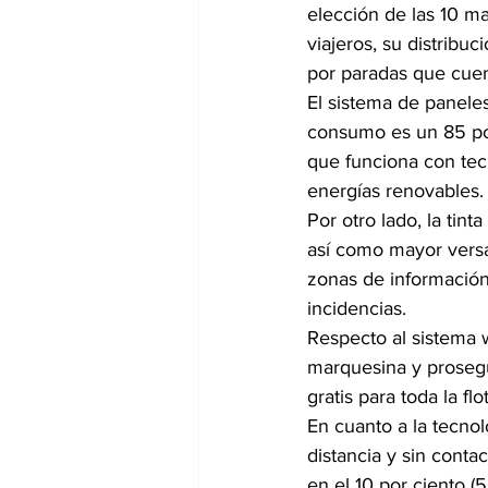
elección de las 10 m
viajeros, su distribuc
por paradas que cuen
El sistema de panele
consumo es un 85 por
que funciona con tecn
energías renovables.
Por otro lado, la tint
así como mayor versa
zonas de información 
incidencias.
Respecto al sistema w
marquesina y prosegui
gratis para toda la fl
En cuanto a la tecnol
distancia y sin conta
en el 10 por ciento (