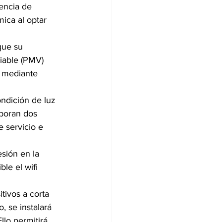
encia de 
mica al optar 
que su 
iable (PMV) 
s mediante 
ondición de luz 
rporan dos 
 servicio e 
esión en la 
le el wifi 
tivos a corta 
, se instalará 
lo permitirá 