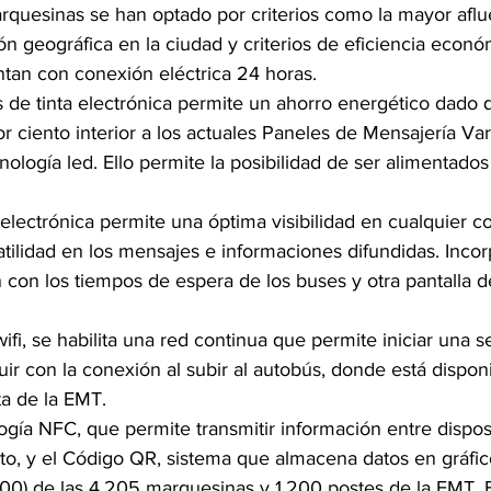
arquesinas se han optado por criterios como la mayor aflu
ión geográfica en la ciudad y criterios de eficiencia econó
tan con conexión eléctrica 24 horas.
s de tinta electrónica permite un ahorro energético dado 
 ciento interior a los actuales Paneles de Mensajería Var
ología led. Ello permite la posibilidad de ser alimentado
a electrónica permite una óptima visibilidad en cualquier c
tilidad en los mensajes e informaciones difundidas. Inco
con los tiempos de espera de los buses y otra pantalla de
ifi, se habilita una red continua que permite iniciar una s
r con la conexión al subir al autobús, donde está disponib
ota de la EMT.
ogía NFC, que permite transmitir información entre disposi
cto, y el Código QR, sistema que almacena datos en gráfico
500) de las 4.205 marquesinas y 1.200 postes de la EMT. El