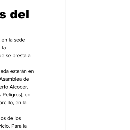
s del
 en la sede 
 la 
ue se presta a 
uada estarán en 
 Asamblea de 
rto Alcocer, 
 Peligros), en 
cillo, en la 
os de los 
cio. Para la 