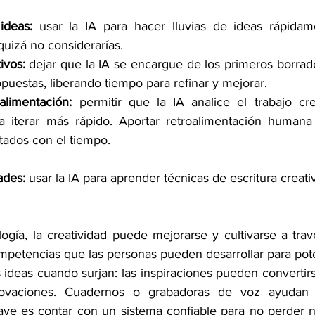
ideas: 
usar la IA para hacer lluvias de ideas rápidam
uizá no considerarías.
ivos: 
dejar que la IA se encargue de los primeros borrado
puestas, liberando tiempo para refinar y mejorar.
alimentación:
 permitir que la IA analice el trabajo cre
a iterar más rápido. Aportar retroalimentación humana
tados con el tiempo.
ades:
 usar la IA para aprender técnicas de escritura creati
ogía, la creatividad puede mejorarse y cultivarse a trav
mpetencias que las personas pueden desarrollar para pote
 ideas cuando surjan: las inspiraciones pueden convertirs
novaciones. Cuadernos o grabadoras de voz ayudan a
ave es contar con un sistema confiable para no perder ni