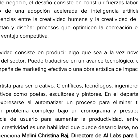
de negocio, el desafío consiste en construir fuerzas labo
de una adopción acelerada de inteligencia artificial
ncias entre la creatividad humana y la creatividad de la
n y diseñar procesos que optimicen la cocreación en
ventaja competitiva.
ividad consiste en producir algo que sea a la vez nove
el sector. Puede traducirse en un avance tecnológico, 
paña de marketing efectiva o una obra artística de impac
tista para ser creativo. Científicos, tecnólogos, ingenier
ivos como poetas, escultores y pintores. En el departa
xpresarse al automatizar un proceso para eliminar t
 un problema complejo bajo un cronograma y presupue
cia de usuario para aumentar la productividad, entr
a creatividad es una habilidad que puede desarrollarse, no
menciona 
Malini Christina Raj, Directora de AI Labs para 