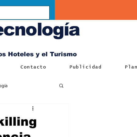
ecnología
los Hoteles y el Turismo
Contacto
Publicidad
Pla
ogía
illing
encia