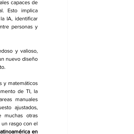
rales capaces de 
. Esto implica 
 IA, identificar 
tre personas y 
doso y valioso, 
un nuevo diseño 
to.
os y matemáticos 
mento de TI, la 
areas manuales 
sto ajustados, 
e muchas otras 
 un rasgo con el 
Latinoamérica en 