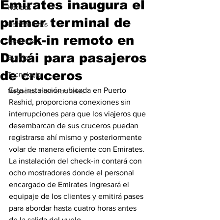
Emirates inaugura el
Noticias
primer terminal de
Herramientas
check-in remoto en
Destinos
Dubái para pasajeros
Eventos
de cruceros
Tecnología
Esta instalación ubicada en Puerto 
Negocios Internacionales
Rashid, proporciona conexiones sin 
interrupciones para que los viajeros que 
desembarcan de sus cruceros puedan 
registrarse ahí mismo y posteriormente 
volar de manera eficiente con Emirates.
La instalación del check-in contará con 
ocho mostradores donde el personal 
encargado de Emirates ingresará el 
equipaje de los clientes y emitirá pases 
para abordar hasta cuatro horas antes 
de la salida del vuelo. 