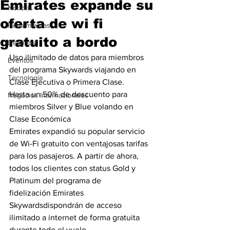
Emirates expande su
Noticias
oferta de wi fi
Herramientas
gratuito a bordo
Destinos
Uso ilimitado de datos para miembros 
Eventos
del programa Skywards viajando en 
Tecnología
Clase Ejecutiva o Primera Clase.
Hasta un 50% de descuento para 
Negocios Internacionales
miembros Silver y Blue volando en 
Clase Económica
Emirates expandió su popular servicio 
de Wi-Fi gratuito con ventajosas tarifas 
para los pasajeros. A partir de ahora, 
todos los clientes con status Gold y 
Platinum del programa de 
fidelización Emirates 
Skywardsdispondrán de acceso 
ilimitado a internet de forma gratuita 
durante todo el vuelo, 