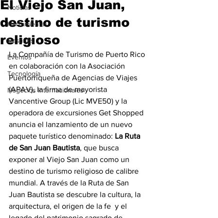
El Viejo San Juan,
Noticias
destino de turismo
Herramientas
religioso
Destinos
La Compañía de Turismo de Puerto Rico 
Eventos
en colaboración con la Asociación 
Tecnología
Puertorriqueña de Agencias de Viajes 
(APAV), la firma de mayorista 
Negocios Internacionales
Vancentive Group (Lic MVE50) y la 
operadora de excursiones Get Shopped 
anuncia el lanzamiento de un nuevo 
paquete turístico denominado: 
La Ruta 
de San Juan Bautista
, que busca 
exponer al Viejo San Juan como un 
destino de turismo religioso de calibre 
mundial. A través de la Ruta de San 
Juan Bautista se descubre la cultura, la 
arquitectura, el origen de la fe  y el 
legado del patrimonio sagrado de 