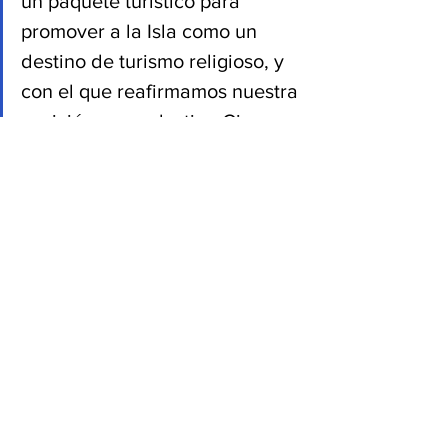
un paquete turístico para 
promover a la Isla como un 
destino de turismo religioso, y 
con el que reafirmamos nuestra 
posición como destino Cinco 
Estrellas.”, indicó la Directora 
Ejecutiva. Es una forma distinta 
de descubrir el Viejo San Juan, 
rescatando el patrimonio y los 
valores culturales 
puertorriqueños. 
Fuente: hkstrategies.com