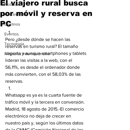
El viajero rural busca
Noticias
por móvil y reserva en
Herramientas
PC
Destinos
Eventos
Pero ¿desde dónde se hacen las 
Tecnología
reservas en turismo rural? El tamaño 
importa y aunque smartphones y tablets 
Negocios Internacionales
lideran las visitas a la web, con el 
56,11%, es desde el ordenador donde 
más convierten, con el 58,03% de las 
reservas.
Whatsapp es ya es la cuarta fuente de 
tráfico móvil y la tercera en conversión.
Madrid, 18 agosto de 2015.-El comercio 
electrónico no deja de crecer en 
nuestro país y, según los últimos datos 
de la CNMC (Comisión Nacional de los 