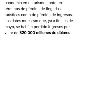
pandemia en el turismo, tanto en 
términos de pérdida de llegadas 
turísticas como de pérdida de ingresos. 
Los datos muestran que, ya a finales de 
mayo, se habían perdido ingresos por 
valor de 
320.000 millones de dólares 
de los EE.UU.
 a causa de la pandemia, 
tres veces más de los ingresos perdidos 
en la crisis económica global de 2009.
Ver todo
Entradas recientes