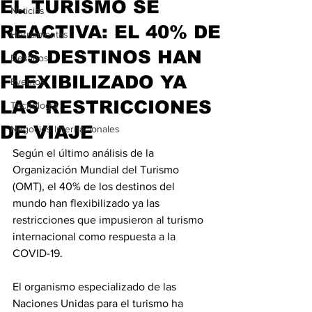
EL TURISMO SE
Noticias
REACTIVA: EL 40% DE
Herramientas
LOS DESTINOS HAN
Destinos
FLEXIBILIZADO YA
Eventos
LAS RESTRICCIONES
Tecnología
DE VIAJE
Negocios Internacionales
Según el último análisis de la 
Organización Mundial del Turismo 
(OMT), el 40% de los destinos del 
mundo han flexibilizado ya las 
restricciones que impusieron al turismo 
internacional como respuesta a la 
COVID-19.
El organismo especializado de las 
Naciones Unidas para el turismo ha 