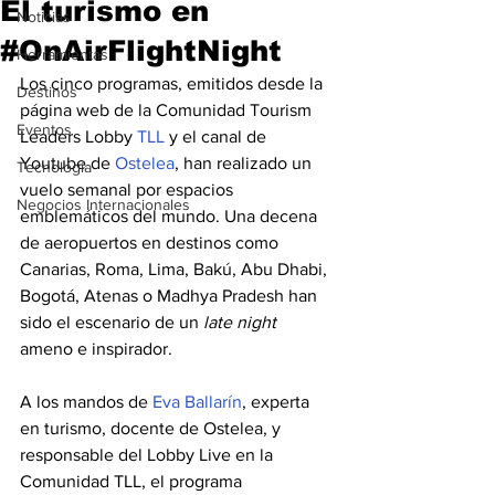
El turismo en
Noticias
#OnAirFlightNight
Herramientas
Los cinco programas, emitidos desde la 
Destinos
página web de la Comunidad Tourism 
Eventos
Leaders Lobby 
TLL
 y el canal de 
Youtube de 
Ostelea
, han realizado un 
Tecnología
vuelo semanal por espacios 
Negocios Internacionales
emblemáticos del mundo. Una decena 
de aeropuertos en destinos como 
Canarias, Roma, Lima, Bakú, Abu Dhabi, 
Bogotá, Atenas o Madhya Pradesh han 
sido el escenario de un 
late night
ameno e inspirador.
A los mandos de 
Eva Ballarín
, experta 
en turismo, docente de Ostelea, y 
responsable del Lobby Live en la 
Comunidad TLL, el programa 