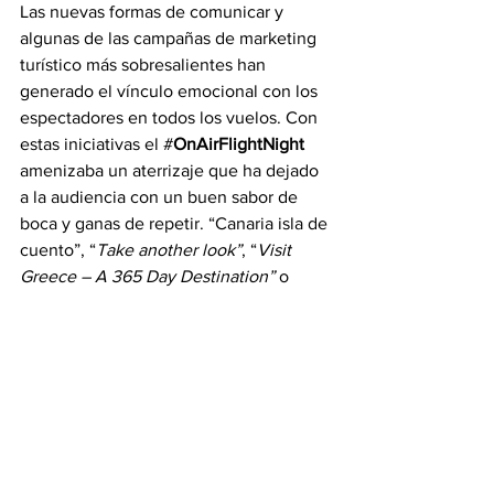
Las nuevas formas de comunicar y 
algunas de las campañas de marketing 
turístico más sobresalientes han 
generado el vínculo emocional con los 
espectadores en todos los vuelos. Con 
estas iniciativas el #
OnAirFlightNight
amenizaba un aterrizaje que ha dejado 
a la audiencia con un buen sabor de 
boca y ganas de repetir. “Canaria isla de 
cuento”, “
Take another look”
, “
Visit 
Greece – A 365 Day Destination” 
o 
“Perú 2012” han trasladado las 
emociones del viaje a un sector que 
vive por y para las experiencias. Una 
despedida que deja con ganas de ver y 
saber más de turismo.