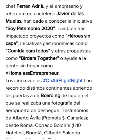
chef 
Ferran Adrià,
 y el empresario y 
referente en coctelería 
Javier de las 
Muelas
, han dado a conocer la iniciativa 
“Soy Patrimonio 2020”
. También han 
impactado proyectos como 
“Héroes sin 
capa”
, iniciativas gastronómicas como 
“Comida para todos”
 y otras propuestas 
como 
“Birders Together”
 o ayuda a la 
gente sin hogar como 
#
HomelessEntrepreneur.
Los cinco vuelos 
#OnAirFlightNight
han 
recorrido distintos continentes abriendo 
las puertas a un 
Boarding
 de lujo en el 
que se realizaba una fotografía del 
aeropuerto de despegue. Testimonios 
de Alberto Ávila (Promotur)- Canarias); 
desde Roma, Corrado Boldrini (H10 
Hoteles); Bogotá, Gilberto Salcedo 