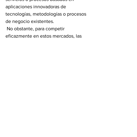
aplicaciones innovadoras de 
tecnologías, metodologías o procesos 
de negocio existentes.
 No obstante, para competir 
eficazmente en estos mercados, las 
empresas europeas y especialmente las 
pymes necesitan desarrollar alianzas 
con los principales actores de la 
innovación en estas economías y así 
comprender mejor el contexto 
específico del mercado y las 
necesidades y demandas de los 
usuarios y consumidores, con el fin de 
garantizar la aceptación, la receptividad 
y el éxito local.