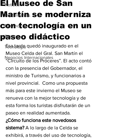
El Museo de San
Noticias
Martín se moderniza
Herramientas
con tecnología en un
Destinos
paseo didáctico
Eventos
Esa tarde quedó inaugurado en el 
Tecnología
Museo Celda del Gral. San Martín el 
Negocios Internacionales
“Circuito de los Próceres”. El acto contó 
con la presencia del Gobernador, el 
ministro de Turismo, y funcionarios a 
nivel provincial.  Como una propuesta 
más para este invierno el Museo se 
renueva con la mejor tecnología y de 
esta forma los turistas disfrutarán de un 
paseo en realidad aumentada.
¿Cómo funciona este novedosos 
sistema?
 A lo largo de la Celda se 
exhibirá, a través del uso de tecnología, 