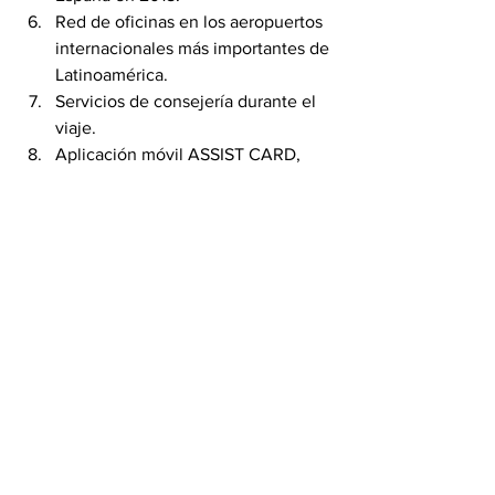
Red de oficinas en los aeropuertos 
internacionales más importantes de 
Latinoamérica.
Servicios de consejería durante el 
viaje.
Aplicación móvil ASSIST CARD, 
para resolver cualquier solicitud 
durante su viaje al exterior.
Fuente: highresults.net
Ver todo
Entradas recientes