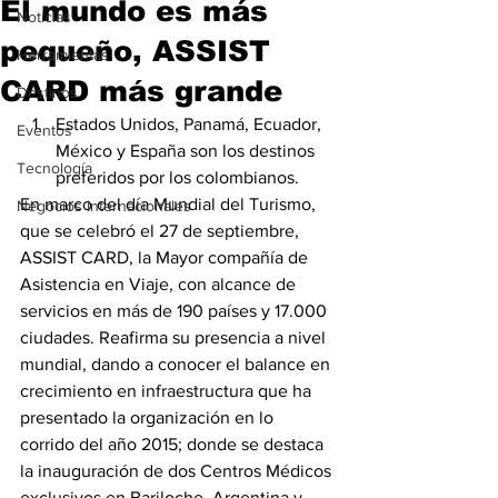
El mundo es más
Noticias
pequeño, ASSIST
Herramientas
CARD más grande
Destinos
Estados Unidos, Panamá, Ecuador, 
Eventos
México y España son los destinos 
Tecnología
preferidos por los colombianos.
En marco del día Mundial del Turismo, 
Negocios Internacionales
que se celebró el 27 de septiembre, 
ASSIST CARD, la Mayor compañía de 
Asistencia en Viaje, con alcance de 
servicios en más de 190 países y 17.000 
ciudades. Reafirma su presencia a nivel 
mundial, dando a conocer el balance en 
crecimiento en infraestructura que ha 
presentado la organización en lo 
corrido del año 2015; donde se destaca 
la inauguración de dos Centros Médicos 
exclusivos en Bariloche, Argentina y 