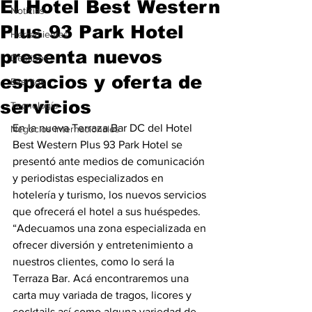
El Hotel Best Western
Noticias
Plus 93 Park Hotel
Herramientas
presenta nuevos
Destinos
espacios y oferta de
Eventos
servicios
Tecnología
En la nueva Terraza Bar DC del Hotel 
Negocios Internacionales
Best Western Plus 93 Park Hotel se 
presentó ante medios de comunicación 
y periodistas especializados en 
hotelería y turismo, los nuevos servicios 
que ofrecerá el hotel a sus huéspedes. 
“Adecuamos una zona especializada en 
ofrecer diversión y entretenimiento a 
nuestros clientes, como lo será la 
Terraza Bar. Acá encontraremos una 
carta muy variada de tragos, licores y 
cocktails así como alguna variedad de 