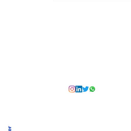
transforma agosto en
un festival de
experiencias para vivir
Bogotá desde las
alturas
Suscríbete a nuest