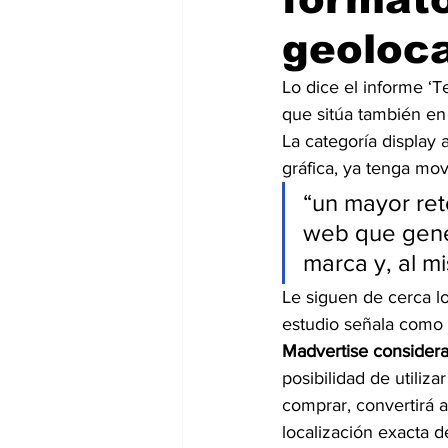
geoloca
Lo dice el informe ‘T
que sitúa también en 
La categoría display 
gráfica, ya tenga mo
“un mayor reto
web que gener
marca y, al m
Le siguen de cerca lo
estudio señala como 
Madvertise considera
posibilidad de utili
comprar, convertirá a
localización exacta 