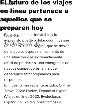
El futuro de los viajes
Noticias
en línea pertenece a
Herramientas
aquellos que se
Destinos
preparen hoy
Eventos
Pero el cambio es inevitable y lo 
Tecnología
imprevisto puede o debe ocurrir, ya sea 
Negocios Internacionales
un evento “Cisne Negro”, que se desvía 
de lo que se espera normalmente de 
una situación y es extremadamente 
difícil de predecir o, una emergencia de 
nuevos competidores, en la que 
deberemos estar preparados para 
responder.
En nuestro más reciente estudio, Online 
Travel 2020: Evolve, Expand or Expire 
(Viajes en línea 2020: Evolucionar, 
Expandir o Expirar), observamos un 