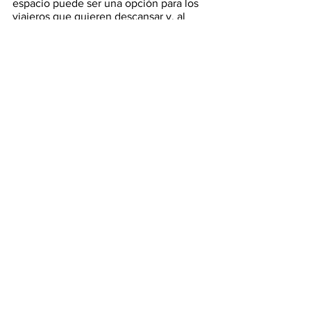
espacio puede ser una opción para los 
viajeros que quieren descansar y, al 
mismo tiempo, trabajar cómodamente, 
pues además cuenta con internet de 
alta velocidad.
Sin duda alguna, los eventos culturales 
movilizarán a millones de personas por 
todo el país y los colombianos tendrán 
la oportunidad de explorar nuevos 
destinos, así como de generar ingresos 
extra con sus emprendimientos.
Ver todo
Entradas recientes