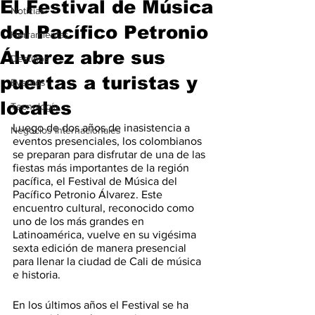
El Festival de Música
Noticias
del Pacífico Petronio
Herramientas
Álvarez abre sus
Destinos
puertas a turistas y
Eventos
locales
Tecnología
Luego de dos años de inasistencia a 
Negocios Internacionales
eventos presenciales, los colombianos 
se preparan para disfrutar de una de las 
fiestas más importantes de la región 
pacífica, el Festival de Música del 
Pacífico Petronio Álvarez. Este 
encuentro cultural, reconocido como 
uno de los más grandes en 
Latinoamérica, vuelve en su vigésima 
sexta edición de manera presencial 
para llenar la ciudad de Cali de música 
e historia. 
En los últimos años el Festival se ha 