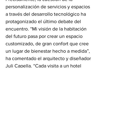
personalización de servicios y espacios 
a través del desarrollo tecnológico ha 
protagonizado el último debate del 
encuentro. “Mi visión de la habitación 
del futuro pasa por crear un espacio 
customizado, de gran confort que cree 
un lugar de bienestar hecho a medida”, 
ha comentado el arquitecto y diseñador 
Juli Capella. “Cada visita a un hotel 
debe generar sensaciones diferentes. 
La tecnología puede revolucionar esta 
experiencia”. Por otro lado, el socio de 
Deloitte, Jordi Schoenenberger ha 
comentado que “el concepto de 
experiencia desde el punto de vista 
emocional y virtual es fundamental”. 
Para Schoenenberger, “tener 
comunidad alrededor de un proyecto es 