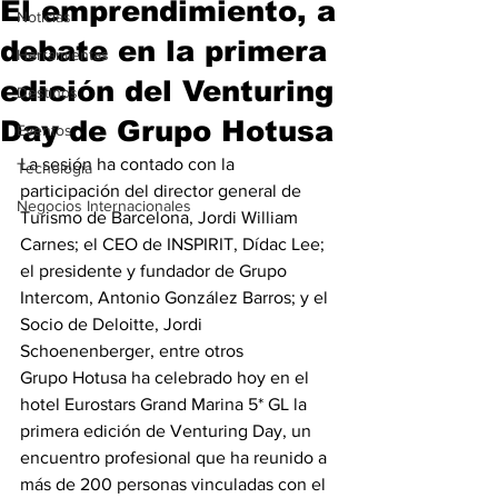
El emprendimiento, a
Noticias
debate en la primera
Herramientas
edición del Venturing
Destinos
Day de Grupo Hotusa
Eventos
La sesión ha contado con la 
Tecnología
participación del director general de 
Negocios Internacionales
Turismo de Barcelona, Jordi William 
Carnes; el CEO de INSPIRIT, Dídac Lee; 
el presidente y fundador de Grupo 
Intercom, Antonio González Barros; y el 
Socio de Deloitte, Jordi 
Schoenenberger, entre otros
Grupo Hotusa ha celebrado hoy en el 
hotel Eurostars Grand Marina 5* GL la 
primera edición de Venturing Day, un 
encuentro profesional que ha reunido a 
más de 200 personas vinculadas con el 