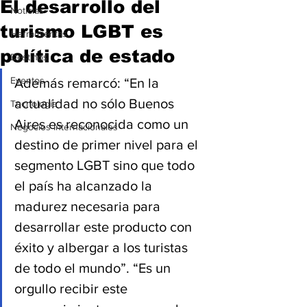
El desarrollo del
Noticias
turismo LGBT es
Herramientas
política de estado
Destinos
Eventos
Además remarcó: “En la 
actualidad no sólo Buenos 
Tecnología
Aires es reconocida como un 
Negocios Internacionales
destino de primer nivel para el 
segmento LGBT sino que todo 
el país ha alcanzado la 
madurez necesaria para 
desarrollar este producto con 
éxito y albergar a los turistas 
de todo el mundo”. “Es un 
orgullo recibir este 