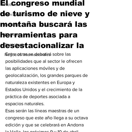
El congreso mundial
Noticias
de turismo de nieve y
Herramientas
montaña buscará las
Destinos
herramientas para
Eventos
desestacionalizar la
Tecnología
Entre otras se debatirá sobre las 
Negocios Internacionales
posibilidades que al sector le ofrecen 
las aplicaciones móviles y de 
geolocalización, los grandes parques de 
naturaleza existentes en Europa y 
Estados Unidos y el crecimiento de la 
práctica de deportes asociada a 
espacios naturales.
Esas serán las líneas maestras de un 
congreso que este año llega a su octava 
edición y que se celebrará en Andorra 
la Vella, los próximos 9 y 10 de abril, 