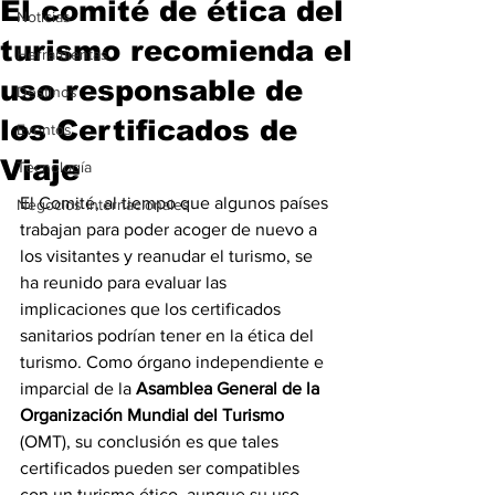
El comité de ética del
Noticias
turismo recomienda el
Herramientas
uso responsable de
Destinos
los Certificados de
Eventos
Viaje
Tecnología
El Comité, al tiempo que algunos países 
Negocios Internacionales
trabajan para poder acoger de nuevo a 
los visitantes y reanudar el turismo, se 
ha reunido para evaluar las 
implicaciones que los certificados 
sanitarios podrían tener en la ética del 
turismo. Como órgano independiente e 
imparcial de la 
Asamblea General de la 
Organización Mundial del Turismo 
(OMT), su conclusión es que tales 
certificados pueden ser compatibles 
con un turismo ético, aunque su uso 