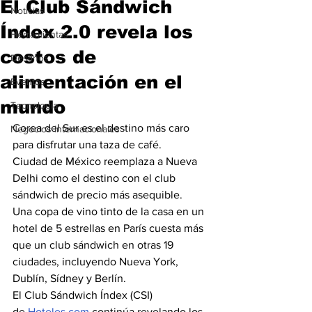
El Club Sándwich
Noticias
Índex 2.0 revela los
Herramientas
costos de
Destinos
alimentación en el
Eventos
mundo
Tecnología
Corea del Sur es el destino más caro 
Negocios Internacionales
para disfrutar una taza de café.
Ciudad de México reemplaza a Nueva 
Delhi como el destino con el club 
sándwich de precio más asequible.
Una copa de vino tinto de la casa en un 
hotel de 5 estrellas en París cuesta más 
que un club sándwich en otras 19 
ciudades, incluyendo Nueva York, 
Dublín, Sídney y Berlín.
El Club Sándwich Índex (CSI) 
de 
Hoteles.com
 continúa revelando los 