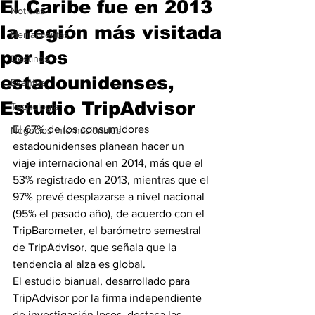
El Caribe fue en 2013
Noticias
la región más visitada
Herramientas
por los
Destinos
estadounidenses,
Eventos
Estudio TripAdvisor
Tecnología
El 67% de los consumidores 
Negocios Internacionales
estadounidenses planean hacer un 
viaje internacional en 2014, más que el 
53% registrado en 2013, mientras que el 
97% prevé desplazarse a nivel nacional 
(95% el pasado año), de acuerdo con el 
TripBarometer, el barómetro semestral 
de TripAdvisor, que señala que la 
tendencia al alza es global.
El estudio bianual, desarrollado para 
TripAdvisor por la firma independiente 
de investigación Ipsos, destaca las 