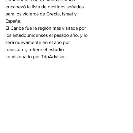
encabezó la lista de destinos soñados 
para los viajeros de Grecia, Israel y 
España.
El Caribe fue la región más visitada por 
los estadounidenses el pasado año, y lo 
será nuevamente en el año por 
transcurrir, refiere el estudio 
comisionado por TripAdvisor.
Fuente: turismo530.com
Foto Beautiful sunset de: 
shutterstock.com
Ver todo
Entradas recientes