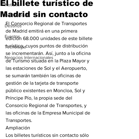
El billete turístico de
Noticias
Madrid sin contacto
Herramientas
El Consorcio Regional de Transportes 
Destinos
de Madrid emitirá en una primera 
Eventos
edición 68.000 unidades de este billete 
turístico, cuyos puntos de distribución 
Tecnología
se incrementarán. Así, junto a la oficina 
Negocios Internacionales
de Turismo situada en la Plaza Mayor y 
las estaciones de Sol y el Aeropuerto, 
se sumarán también las oficinas de 
gestión de la tarjeta de transporte 
público existentes en Moncloa, Sol y 
Príncipe Pío, la propia sede del 
Consorcio Regional de Transportes, y 
las oficinas de la Empresa Municipal de 
Transportes. 
Ampliación 
Los billetes turísticos sin contacto sólo 