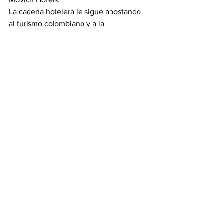
La cadena hotelera le sigue apostando 
al turismo colombiano y a la 
reactivación económica, por eso estará 
participando y llevando un pedacito de 
sus hoteles en el país a la 
vitrina 
turística de ANATO (stand 2101, 
pabellón GS 18-23)
. “Hemos estado 
presentes en este importante espacio 
desde hace varios años y en esta 
ocasión queremos mostrarle a nuestro 
país y al mundo que creemos en un 
mejor futuro y que aquí estamos, que 
pasamos tiempos difíciles pero que 
seguimos reinventándonos para llegar a 
nuevos segmentos y mercados, y para 
traer nuevos productos y servicios”, 
concluyó Juan Fernando Stozitzky.