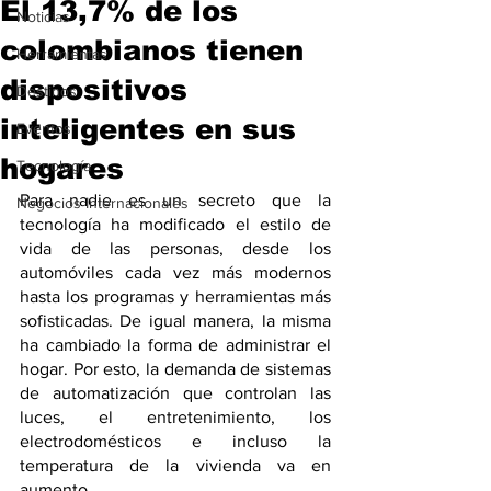
El 13,7% de los
Noticias
colombianos tienen
Herramientas
dispositivos
Destinos
inteligentes en sus
Eventos
hogares
Tecnología
Para nadie es un secreto que la 
Negocios Internacionales
tecnología ha modificado el estilo de 
vida de las personas, desde los 
automóviles cada vez más modernos 
hasta los programas y herramientas más 
sofisticadas. De igual manera, la misma 
ha cambiado la forma de administrar el 
hogar. Por esto, la demanda de sistemas 
de automatización que controlan las 
luces, el entretenimiento, los 
electrodomésticos e incluso la 
temperatura de la vivienda va en 
aumento. 