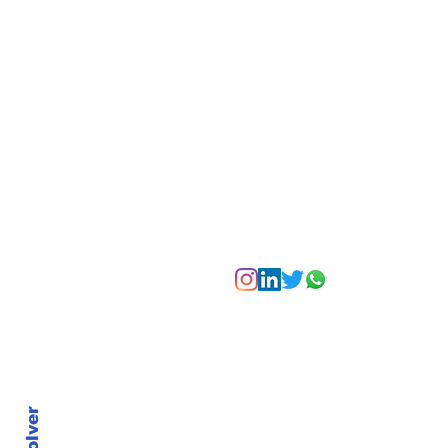
un festival de
experiencias para vivir
Bogotá desde las
alturas
Suscríbete a nuest
Volver