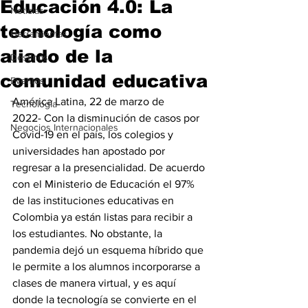
Educación 4.0: La
Noticias
tecnología como
Herramientas
aliado de la
Destinos
comunidad educativa
Eventos
América Latina, 22 de marzo de 
Tecnología
2022- Con la disminución de casos por 
Negocios Internacionales
Covid-19 en el país, los colegios y 
universidades han apostado por 
regresar a la presencialidad. De acuerdo 
con el Ministerio de Educación el 97% 
de las instituciones educativas en 
Colombia ya están listas para recibir a 
los estudiantes. No obstante, la 
pandemia dejó un esquema híbrido que 
le permite a los alumnos incorporarse a 
clases de manera virtual, y es aquí 
donde la tecnología se convierte en el 