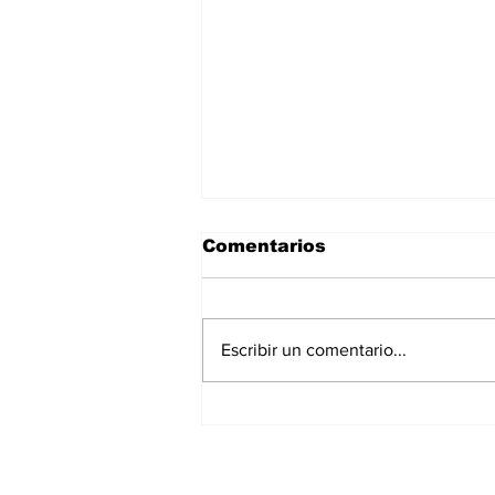
Comentarios
Escribir un comentario...
La Torre Colpatria
transforma agosto en
un festival de
experiencias para vivir