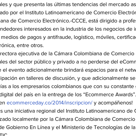
ales y que presenta las últimas tendencias del mercado as
ado por el Instituto Latinoamericano de Comercio Electróni
na de Comercio Electrónico.-CCCE, está dirigido a profes
dedores interesados en la industria de los negocios de in
medios de pagos y antifraude, logístico, móviles, certifica
ónica, entre otros.
directora ejecutiva de la Cámara Colombiana de Comercio 
onales del sector público y privado a no perderse del eCo
e el evento adicionalmente brindará espacios para el netw
cipación en talleres de discusión, y que adicionalmente s
rías a los empresarios colombianos que con su constante 
digital del país en la entrega de los “Ecommerce Awards”
en 
ecommerceday.co/2014/inscripcion/
 y acompáñenos!
una iniciativa regional del Instituto Latinoamericano de
izado localmente por la Cámara Colombiana de Comercio 
e Gobierno En Línea y el Ministerio de Tecnologías de la
TIC.