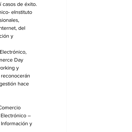
í casos de éxito.
co- eInstituto 
ionales, 
ternet, del 
ción y 
Electrónico, 
mmerce Day 
orking y 
e reconocerán 
gestión hace 
.
 Comercio 
Electrónico – 
 Información y 