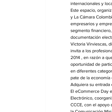
internacionales y loc
Este espacio, organiz
y La Cámara Colombia
empresarios y empren
segmento financiero, 
documentación electr
Victoria Virviescas, 
invita a los profesi
2014 , en razón a qu
oportunidad de parti
en diferentes catego
pate de la economía 
Adquiera su entrada 
El eCommerce Day es 
Electrónico, coorgan
CCCE, con el apoyo d
la Comunicación Min