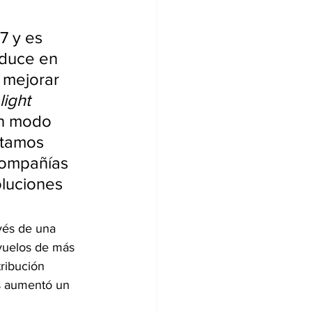
 y es 
aduce en 
 mejorar 
light 
un modo 
stamos 
compañías 
oluciones 
vés de una 
vuelos de más 
ribución 
s aumentó un 