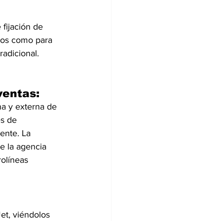
 fijación de 
elos como para 
radicional.
ventas:
na y externa de 
s de 
ente. La 
de la agencia 
olíneas 
et, viéndolos 