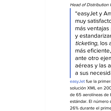
Head of Distribution
“easyJet y A
muy satisfact
más ventajas 
y estandarizar
ticketing
, los
más eficiente
ante otro ej
aéreas y las 
a sus necesid
easyJet
 fue la prime
solución XML en 200
de 65 aerolíneas de b
estándar. El número 
26% durante el prim