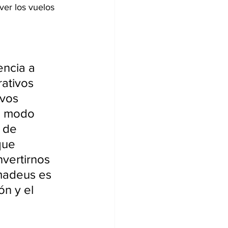
ver los vuelos 
encia a 
ativos 
ivos 
l modo 
 de 
que 
vertirnos 
madeus es 
n y el 