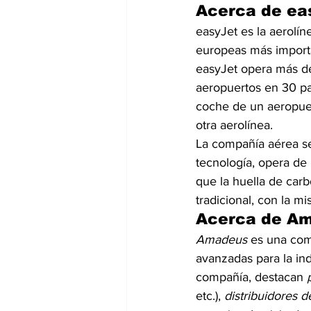
Acerca de ea
easyJet es la aerolín
europeas más importa
easyJet opera más d
aeropuertos en 30 pa
coche de un aeropuer
otra aerolínea.
La compañía aérea se 
tecnología, opera de 
que la huella de carb
tradicional, con la m
Acerca de A
Amadeus 
es una com
avanzadas para la indu
compañía, destacan 
etc.), 
distribuidores d