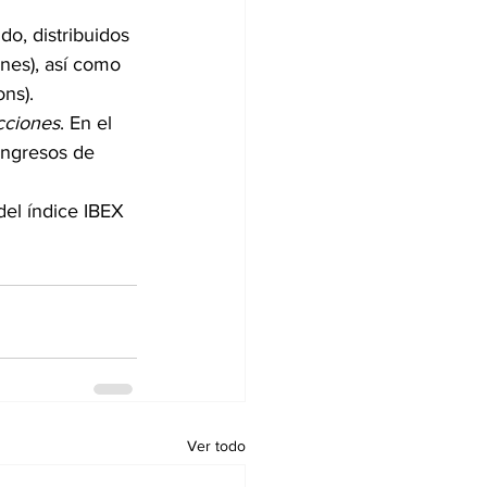
, distribuidos 
ones), así como 
ns).
cciones
. En el 
ingresos de 
del índice IBEX 
Ver todo