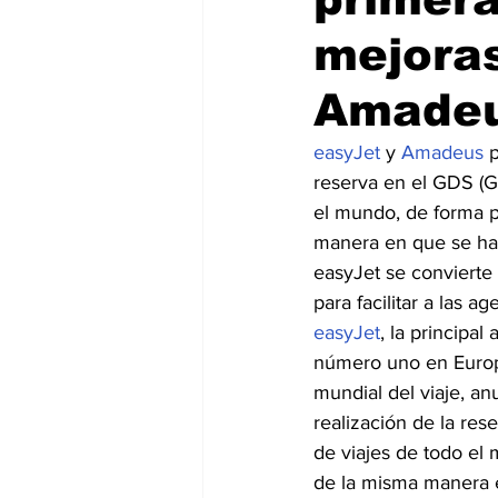
mejoras
Amade
easyJet
 y 
Amadeus
 
reserva en el GDS (Gl
el mundo, de forma p
manera en que se hac
easyJet se convierte
para facilitar a las a
easyJet
, la principa
número uno en Europ
mundial del viaje, a
realización de la res
de viajes de todo el 
de la misma manera e