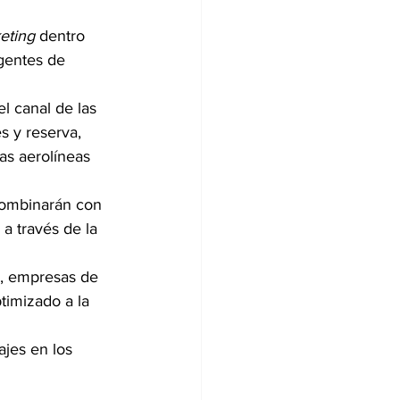
keting
 dentro 
gentes de 
 canal de las 
s y reserva, 
as aerolíneas 
 combinarán con 
a través de la 
s, empresas de 
imizado a la 
ajes en los 