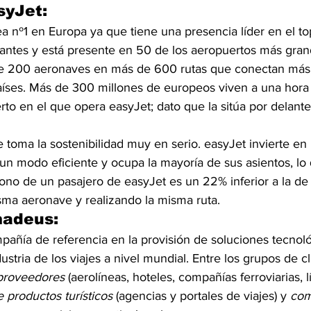
syJet:
ea nº1 en Europa ya que tiene una presencia líder en el to
ntes y está presente en 50 de los aeropuertos más gran
e 200 aeronaves en más de 600 rutas que conectan más
íses. Más de 300 millones de europeos viven a una hora 
to en el que opera easyJet; dato que la sitúa por delante
toma la sostenibilidad muy en serio. easyJet invierte en l
un modo eficiente y ocupa la mayoría de sus asientos, lo 
ono de un pasajero de easyJet es un 22% inferior a la de
isma aeronave y realizando la misma ruta.
madeus:
pañía de referencia en la provisión de soluciones tecnoló
stria de los viajes a nivel mundial. Entre los grupos de cl
proveedores
 (aerolíneas, hoteles, compañías ferroviarias, l
e productos turísticos
 (agencias y portales de viajes) y 
com