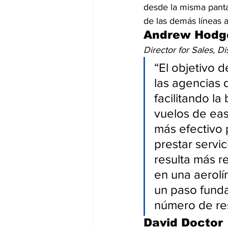
desde la misma pantal
de las demás líneas 
Andrew Hodg
Director for Sales, D
“El objetivo d
las agencias 
facilitando l
vuelos de eas
más efectivo 
prestar servi
resulta más r
en una aerolí
un paso funda
número de res
David Doctor