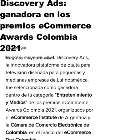
Discovery Ads:
Noticias
ganadora en los
Herramientas
premios eCommerce
Destinos
Awards Colombia
Eventos
2021
Tecnología
Bogotá, mayo de 2021. Discovery Ads, 
Negocios Internacionales
la innovadora plataforma de pauta para 
televisión diseñada para pequeñas y 
medianas empresas de Latinoamérica, 
fue seleccionada como ganadora 
dentro de la categoría 
“Entretenimiento 
y Medios”
 de los premios eCommerce 
Awards Colombia 2021, organizados por 
el
 eCommerce Institute
 de Argentina y 
la 
Cámara de Comercio Electrónica de 
Colombia
, en el marco del 
eCommerce 
Day Colombia.