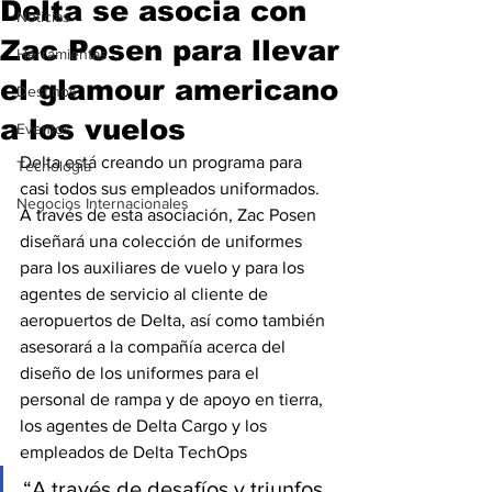
Delta se asocia con
Noticias
Zac Posen para llevar
Herramientas
el glamour americano
Destinos
a los vuelos
Eventos
Delta está creando un programa para 
Tecnología
casi todos sus empleados uniformados. 
Negocios Internacionales
A través de esta asociación, Zac Posen 
diseñará una colección de uniformes 
para los auxiliares de vuelo y para los 
agentes de servicio al cliente de 
aeropuertos de Delta, así como también 
asesorará a la compañía acerca del 
diseño de los uniformes para el 
personal de rampa y de apoyo en tierra, 
los agentes de Delta Cargo y los 
empleados de Delta TechOps
“A través de desafíos y triunfos, 