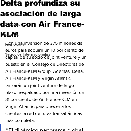
Delta profundiza su
Noticias
asociación de larga
Herramientas
data con Air France-
Destinos
KLM
Eventos
Con una inversión de 375 millones de 
Tecnología
euros para adquirir un 10 por ciento de 
Negocios Internacionales
capital de su socio de joint venture y un 
puesto en el Consejo de Directores de 
Air France-KLM Group. Además, Delta, 
Air France-KLM y Virgin Atlantic 
lanzarán un joint venture de largo 
plazo, respaldado por una inversión del 
31 por ciento de Air France-KLM en 
Virgin Atlantic para ofrecer a los 
clientes la red de rutas transatlánticas 
más completa.
“El dinámico panorama global 