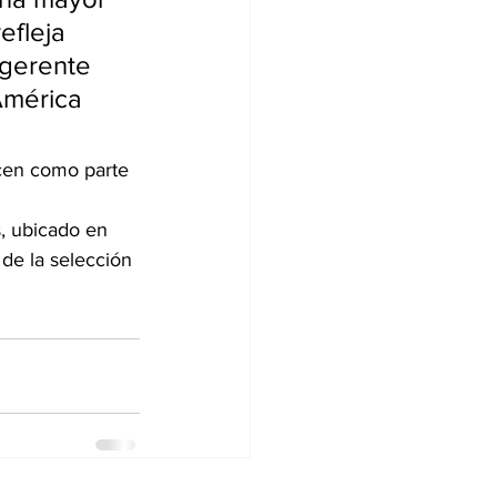
efleja 
 gerente 
América 
ecen como parte 
, ubicado en 
de la selección 