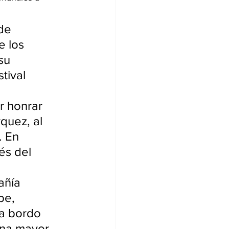
de 
 los 
su 
tival 
r honrar 
quez, al 
. En 
és del 
añía 
be, 
a bordo 
una mayor 