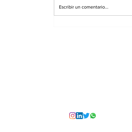
Escribir un comentario...
La Torre Colpatria
transforma agosto en
un festival de
experiencias para vivir
Bogotá desde las
alturas
Suscríbete a nuest