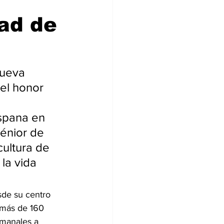
ad de
Nueva 
el honor 
spana en 
sénior de 
cultura de 
la vida 
sde su centro 
 más de 160 
emanales a 