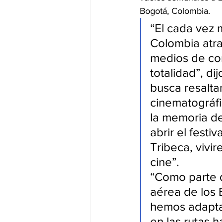
Bogotá, Colombia.
“El cada vez 
Colombia atra
medios de com
totalidad”, dij
busca resaltar
cinematográfi
la memoria de
abrir el festi
Tribeca, vivi
cine”.
“Como parte d
aérea de los 
hemos adapta
en las rutas 