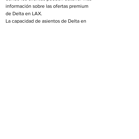
información sobre las ofertas premium 
de Delta en LAX. 
La capacidad de asientos de Delta en 
Los Ángeles ha aumentado más de un 
100 por ciento desde el 2009*. La 
aerolínea ha ampliado 
significativamente su red desde Los 
Ángeles durante el último año, 
añadiendo servicio a nuevos destinos 
como Shanghai, China, a partir del 9 de 
julio y aumentando el número de 
vuelos a destinos que ya sirve como 
Nueva York-JFK, donde Delta añadirá 
un noveno vuelo diario sin escalas 
desde LAX en agosto. Con servicio sin 
escalas a 14 ciudades en México y 
América Central, Delta sirve más 
destinos en América Latina desde LAX 