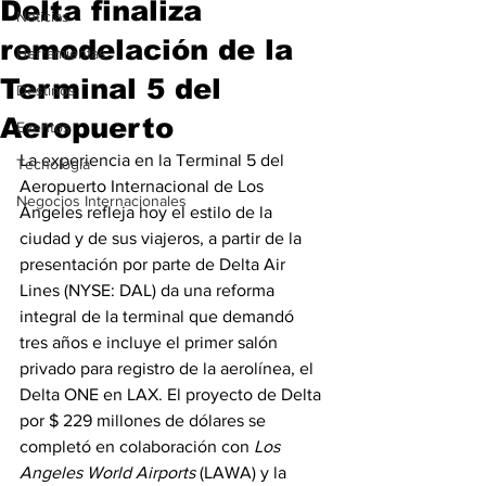
Delta finaliza
Noticias
remodelación de la
Herramientas
Terminal 5 del
Destinos
Aeropuerto
Eventos
La experiencia en la Terminal 5 del 
Tecnología
Aeropuerto Internacional de Los 
Negocios Internacionales
Ángeles refleja hoy el estilo de la 
ciudad y de sus viajeros, a partir de la 
presentación por parte de Delta Air 
Lines (NYSE: DAL) da una reforma 
integral de la terminal que demandó 
tres años e incluye el primer salón 
privado para registro de la aerolínea, el 
Delta ONE en LAX. El proyecto de Delta 
por $ 229 millones de dólares se 
completó en colaboración con 
Los 
Angeles World Airports
 (LAWA) y la 