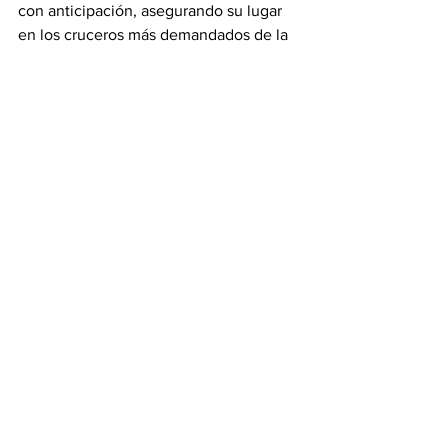
con anticipación, asegurando su lugar 
en los cruceros más demandados de la 
temporada. Las reservas ya están 
abiertas y se pueden realizar a través de 
agencias de viaje, operadores turísticos 
o directamente desde la web de Costa
.
Acerca de Costa Cruceros 
Costa Cruceros es una empresa italiana, 
con sede en Génova, y parte de Carnival 
Corporation & plc, el grupo de cruceros 
más grande del mundo. Durante más de 
75 años, los barcos de Costa han 
navegado los mares del mundo, 
llevando a los huéspedes a más de 200 
destinos diferentes, para ser 
descubiertos a través de experiencias 
únicas tanto a bordo como en tierra. 