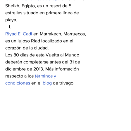
Sheikh, Egipto, es un resort de 5 
estrellas situado en primera línea de 
playa.
Riyad El Cadi
 en Marrakech, Marruecos, 
es un lujoso Riad localizado en el 
corazón de la ciudad. 
Los 80 días de esta Vuelta al Mundo 
deberán completarse antes del 31 de 
diciembre de 2013. Más información 
respecto a los 
términos y 
condiciones
 en el 
blog
 de trivago 
España. Para más novedades sobre el 
sorteo puede seguirnos 
Facebook
 y 
Twitter 
@trivago_es
 con 
#trivagoWorldTrip
.
F
uente: www.trivago.es