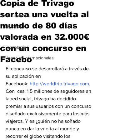
Copia de Trivago
Noticias
sortea una vuelta al
Herramientas
mundo de 80 días
Destinos
valorada en 32.000€
Eventos
con un concurso en
Tecnología
Facebo
Negocios Internacionales
El concurso se desarrollará a través de 
su aplicación en 
Facebook: 
http://worldtrip.trivago.com
.
Con  casi 1.5 millones de seguidores en 
la red social, trivago ha decidido 
premiar a sus usuarios con un concurso 
diseñado exclusivamente para los más 
viajeros. Y es ¿quién no ha soñado 
nunca en dar la vuelta al mundo y 
recorrer el globo visitando los 