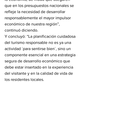
que en los presupuestos nacionales se 
refleje la necesidad de desarrollar 
responsablemente el mayor impulsor 
económico de nuestra región”, 
continuó diciendo.
Y concluyó: “La planificación cuidadosa 
del turismo responsable no es ya una 
actividad ´para sentirse bien´, sino un 
componente esencial en una estrategia 
segura de desarrollo económico que 
debe estar insertado en la experiencia 
del visitante y en la calidad de vida de 
los residentes locales.
“El Caribe ha sido por largo tiempo líder 
en la industria de turismo, pero no 
podemos dormirnos en los laureles. 
Tenemos que seguir renovando 
nuestros productos. Somos uno de los 