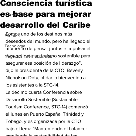
Consciencia turística
Noticias
es base para mejorar
Herramientas
desarrollo del Caribe
Destinos
Somos uno de los destinos más 
Eventos
deseados del mundo, pero ha llegado el 
Tecnología
momento de pensar juntos e impulsar el 
desarrollo de un turismo sostenible para 
Negocios Internacionales
asegurar esa posición de liderazgo”, 
dijo la presidenta de la CTO, Beverly 
Nicholson-Doty, al dar la bienvenida a 
los asistentes a la STC-14.
La décimo cuarta Conferencia sobre 
Desarrollo Sostenible (Sustainable 
Tourism Conference, STC-14) comenzó 
el lunes en Puerto España, Trinidad y 
Tobago, y es organizada por la CTO 
bajo el lema “Manteniendo el balance: 
ampliando la sostenibilidad de los 