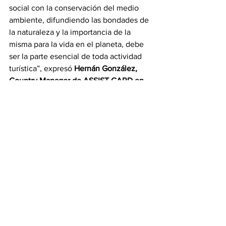
social con la conservación del medio 
ambiente, difundiendo las bondades de 
la naturaleza y la importancia de la 
misma para la vida en el planeta, debe 
ser la parte esencial de toda actividad 
turística”, expresó 
Hernán González, 
Country Manager de ASSIST CARD en 
Colombia.
El turismo es la principal actividad que 
permite desarrollar prácticas para el 
cuidado de los ecosistemas y su 
biodiversidad, convirtiendo a los 
paisajes en el principal atractivo de 
todo destino. 
El turismo es alegría, pero 
cuidar el medio ambiente es valorar la 
vida. 