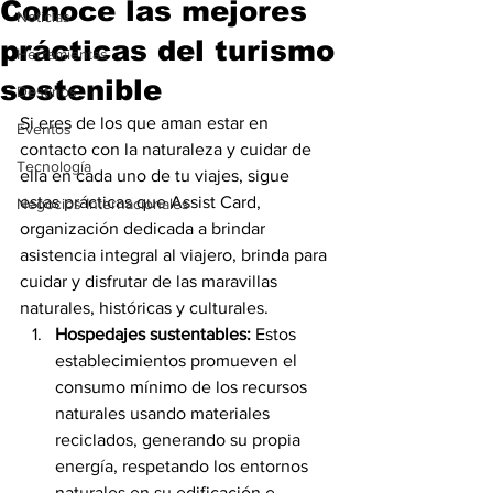
Conoce las mejores
Noticias
prácticas del turismo
Herramientas
sostenible
Destinos
Si eres de los que aman estar en 
Eventos
contacto con la naturaleza y cuidar de 
Tecnología
ella en cada uno de tu viajes, sigue 
estas prácticas que Assist Card, 
Negocios Internacionales
organización dedicada a brindar 
asistencia integral al viajero, brinda para 
cuidar y disfrutar de las maravillas 
naturales, históricas y culturales.
Hospedajes sustentables:
 Estos 
establecimientos promueven el 
consumo mínimo de los recursos 
naturales usando materiales 
reciclados, generando su propia 
energía, respetando los entornos 
naturales en su edificación e 