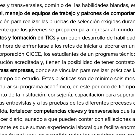
s y transversales, dominio de  las habilidades blandas, es
al, manejo de equipos de trabajo y patrones de comporta
ión para realizar las pruebas de selección exigidas duran
nte que los jóvenes se preparen para ingresar al mundo l
os y formación en TICs
 y un buen desarrollo de habilida
la hora de enfrentarse a los retos de iniciar a laborar en u
Corporación CICCE, los estudiantes de un programa técnico
tución acreditada y, tienen la posibilidad de tener contrato
rsas empresas,
 donde se vinculan para realizar prácticas l
mpo de estudio. Estas prácticas son de mínimo seis mese
durar su programa académico, en este periodo de tiempo 
 de la institución, consejería, capacitación para superar
s entrevistas y a las pruebas de los diferentes procesos 
ida, 
fortalecer competencias claves y transversales
 que l
cer diario, aunado a que pueden contar con afiliaciones a
rtante es que suman experiencia laboral que facilita eno