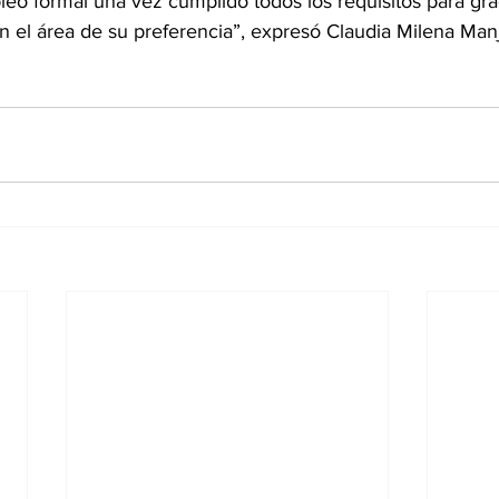
leo formal una vez cumplido todos los requisitos para g
 el área de su preferencia”, expresó Claudia Milena Manj