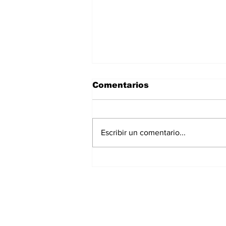
Comentarios
Escribir un comentario...
La Torre Colpatria
transforma agosto en
un festival de
experiencias para vivir
Bogotá desde las
alturas