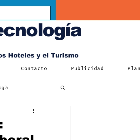
ecnología
los Hoteles y el Turismo
Contacto
Publicidad
Pla
ogía
:
boral