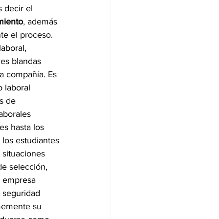
 decir el 
miento
, además 
te el proceso.
aboral, 
des blandas 
na compañía. Es 
 laboral 
s de 
aborales 
s hasta los 
los estudiantes 
 situaciones 
de selección, 
a empresa 
 seguridad 
rmemente su 