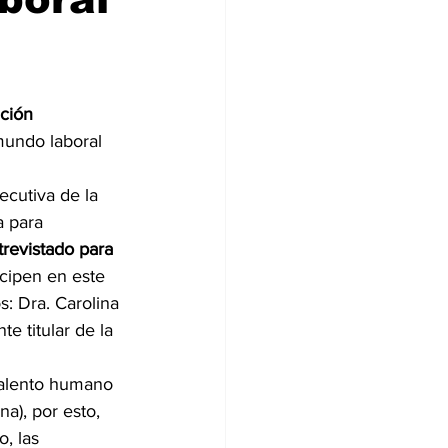
ción 
 mundo laboral 
ecutiva de la 
a para 
revistado para 
cipen en este 
: Dra. Carolina 
 titular de la 
talento humano 
a), por esto, 
, las 